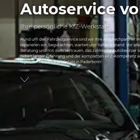
Autoservice vo
Ihre persönliche KfZ-Werkstatt
Rund um den Fahrzeugservice sind wir Ihre Ansprechpartner in
reparieren wir, begutachten, warten und halten instand. Vor all
Beratung und mit dem Vertrauen, das zahlreiche Autobesitzer s
neben langer Erfahrung und der kompletten KFZ-Kompetenz au
legen, sind wir Ihre Werkstatt in Paderborn!