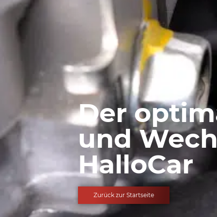
Der optim
und Wechs
HalloCar
Zurück zur Startseite