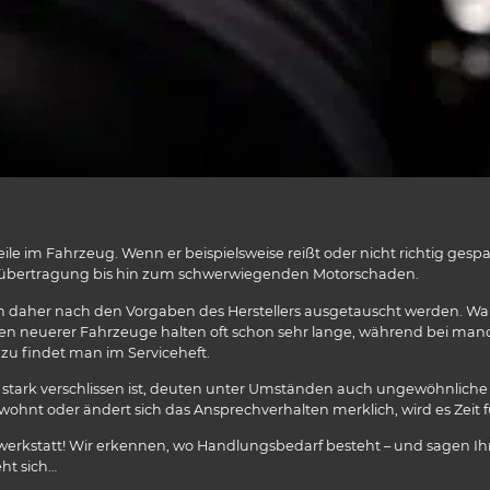
Teile im Fahrzeug. Wenn er beispielsweise reißt oder nicht richtig g
aftübertragung bis hin zum schwerwiegenden Motorschaden.
n daher nach den Vorgaben des Herstellers ausgetauscht werden. Wann e
men neuerer Fahrzeuge halten oft schon sehr lange, während bei man
azu findet man im Serviceheft.
tark verschlissen ist, deuten unter Umständen auch ungewöhnliche G
wohnt oder ändert sich das Ansprechverhalten merklich, wird es Zeit 
erkstatt! Wir erkennen, wo Handlungsbedarf besteht – und sagen Ihne
ht sich…