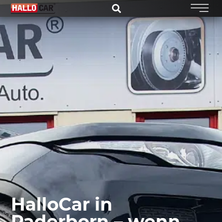
HalloCar in
Paderborn – wenn