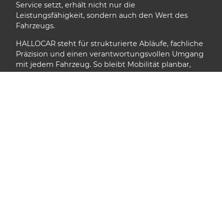
Service setzt, erhält nicht nur die
Leistungsfähigkeit, sondern auch den Wert des
Fahrzeugs.
HALLOCAR steht für strukturierte Abläufe, fachliche
Präzision und einen verantwortungsvollen Umgang
mit jedem Fahrzeug. So bleibt Mobilität planbar,
sicher und langfristig erhalten.